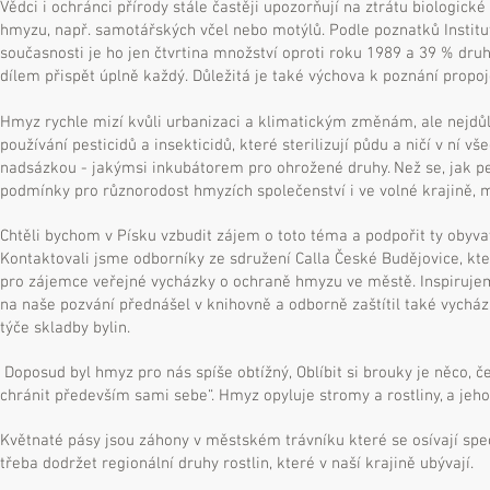
Vědci i ochránci přírody stále častěji upozorňují na ztrátu biologic
hmyzu, např. samotářských včel nebo motýlů. Podle poznatků Instit
současnosti je ho jen čtvrtina množství oproti roku 1989 a 39 % d
dílem přispět úplně každý. Důležitá je také výchova k poznání propoje
Hmyz rychle mizí kvůli urbanizaci a klimatickým změnám, ale nejdůl
používání pesticidů a insekticidů, které sterilizují půdu a ničí v n
nadsázkou - jakýmsi inkubátorem pro ohrožené druhy. Než se, jak p
podmínky pro různorodost hmyzích společenství i ve volné krajině, 
Chtěli bychom v Písku vzbudit zájem o toto téma a podpořit ty obyvatel
Kontaktovali jsme odborníky ze sdružení Calla České Budějovice, kte
pro zájemce veřejné vycházky o ochraně hmyzu ve městě. Inspirujeme 
na naše pozvání přednášel v knihovně a odborně zaštítil také vychá
týče skladby bylin.
Doposud byl hmyz pro nás spíše obtížný, Oblíbit si brouky je něco, 
chránit především sami sebe“. Hmyz opyluje stromy a rostliny, a jeho 
Květnaté pásy jsou záhony v městském trávníku které se osívají spe
třeba dodržet regionální druhy rostlin, které v naší krajině ubývají.