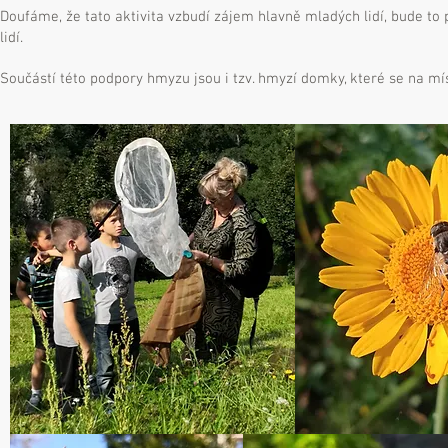
Doufáme, že tato aktivita vzbudí zájem hlavně mladých lidí, bude to 
lidí.
Součástí této podpory hmyzu jsou i tzv. hmyzí domky, které se na mí