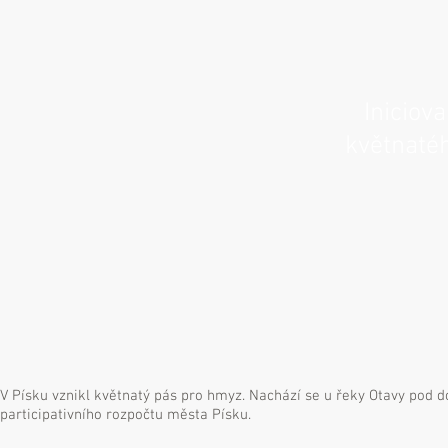
Iniciova
květnaté
V Písku vznikl květnatý pás pro hmyz. Nachází se u řeky Otavy pod 
participativního rozpočtu města Písku.